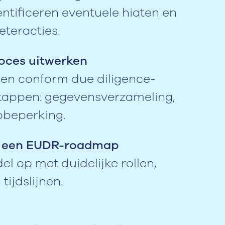
ntificeren eventuele hiaten en
teracties.
roces uitwerken
en conform due diligence-
stappen: gegevensverzameling,
cobeperking.
n een EUDR-roadmap
l op met duidelijke rollen,
ijdslijnen.