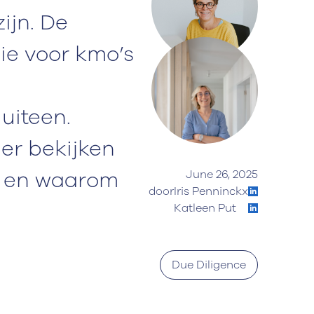
ijn. De
ie voor kmo’s
uiteen.
er bekijken
t en waarom
June 26, 2025
door
Iris Penninckx
Katleen Put
Due Diligence