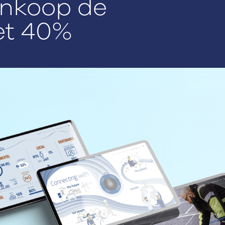
inkoop de
et 40%