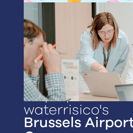
Astra Sweets
Grip op
waterrisico's
Brussels Airpor