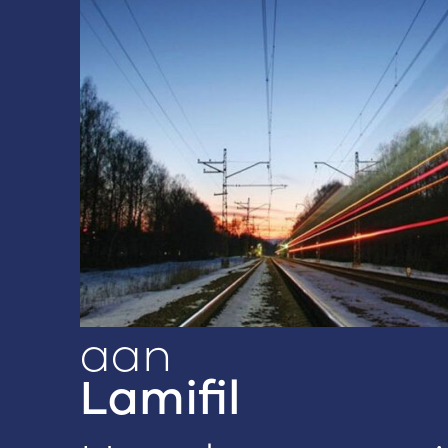
allnex
allnex pakt
klimaatrisico's
aan
Lamifil