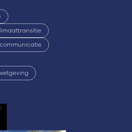
e
limaattransitie
communicatie
wetgeving