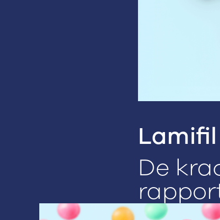
Lamifil
De krac
rappor