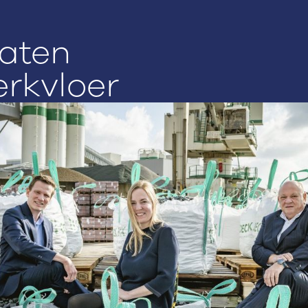
aten
erkvloer