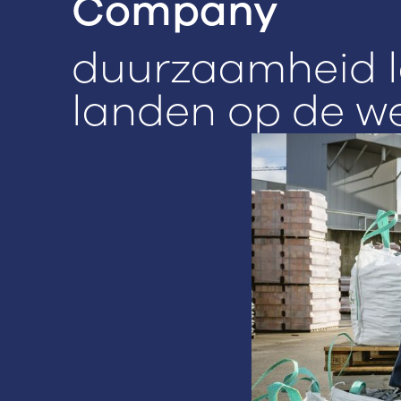
Company
duurzaamheid l
landen op de w