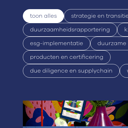
toon alles
strategie en transiti
duurzaamheidsrapportering
k
esg-implementatie
duurzame 
producten en certificering
due diligence en supplychain