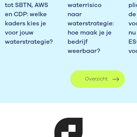
tot SBTN, AWS
waterrisico
pli
en CDP: welke
naar
de
kaders kies je
waterstrategie:
vo
voor jouw
hoe maak je je
nu
waterstrategie?
bedrijf
ES
weerbaar?
vo
Overzicht