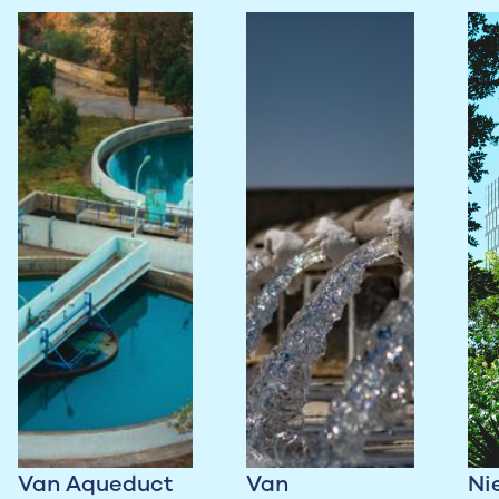
Van Aqueduct
Van
Ni