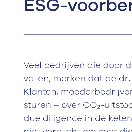
ESG-voorber
Veel bedrijven die door
vallen, merken dat de dr
Klanten, moederbedrijven
sturen – over CO₂-uitst
due diligence in de keten
niet verplicht om over di