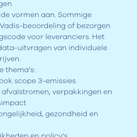
agen
ende vormen aan. Sommige
Vadis-beoordeling of bezorgen
gscode voor leveranciers. Het
ata-uitvragen van individuele
rijven.
e thema’s:
r ook scope 3-emissies
, afvalstromen, verpakkingen en
tsimpact
ongelijkheid, gezondheid en
jkheden en policy’s