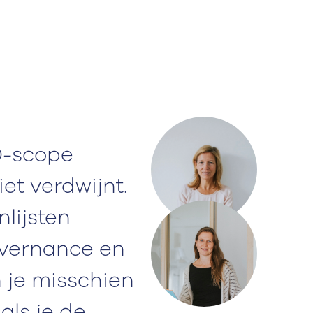
D-scope
et verdwijnt.
lijsten
overnance en
n je misschien
als je de