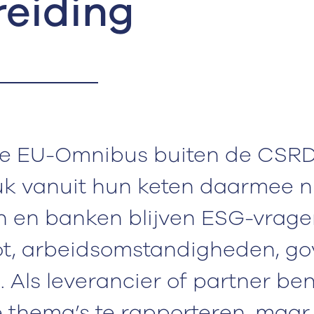
eiding
 de EU-Omnibus buiten de CSR
uk vanuit hun keten daarmee ni
 en banken blijven ESG-vragen
oot, arbeidsomstandigheden, g
. Als leverancier of partner be
e thema’s te rapporteren, maar 