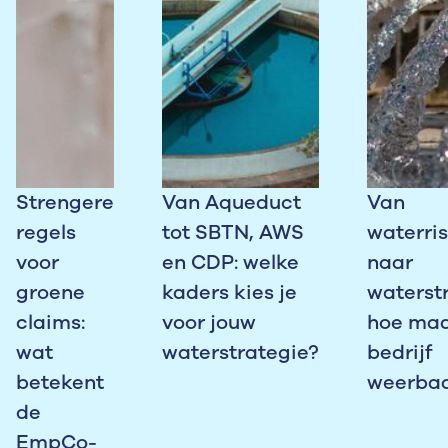
Strengere
Van Aqueduct
Van
regels
tot SBTN, AWS
waterris
voor
en CDP: welke
naar
groene
kaders kies je
waterstr
claims:
voor jouw
hoe maa
wat
waterstrategie?
bedrijf
betekent
weerba
de
EmpCo-