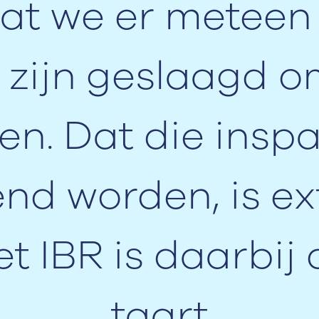
 dat we er meteen 
n zijn geslaagd o
en. Dat die ins
nd worden, is ex
t IBR is daarbij 
taart