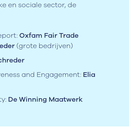
e en sociale sector, de
eport:
Oxfam Fair Trade
reder
(grote bedrijven)
chreder
iveness and Engagement:
Elia
ty:
De Winning Maatwerk