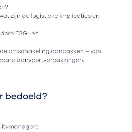
en?
at zijn de logistieke implicaties en
redere ESG- en
 de omschakeling aanpakken – van
ikbare transportverpakkingen.
ar bedoeld?
ilitymanagers