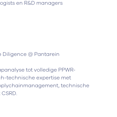
logists en R&D managers
 Diligence @ Pantarein
apanalyse tot volledige PPWR-
ch-technische expertise met
supplychainmanagement, technische
t CSRD.