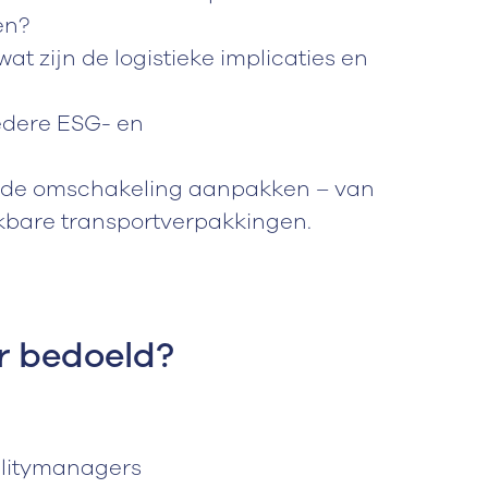
en?
at zijn de logistieke implicaties en
redere ESG- en
 de omschakeling aanpakken – van
ikbare transportverpakkingen.
ar bedoeld?
ilitymanagers