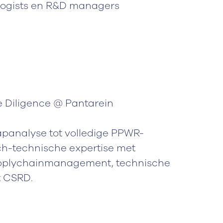
logists en R&D managers
 Diligence @ Pantarein
apanalyse tot volledige PPWR-
ch-technische expertise met
supplychainmanagement, technische
t CSRD.