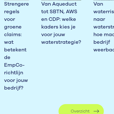
Strengere
Van Aqueduct
Van
regels
tot SBTN, AWS
waterris
voor
en CDP: welke
naar
groene
kaders kies je
waterstr
claims:
voor jouw
hoe maa
wat
waterstrategie?
bedrijf
betekent
weerba
de
EmpCo-
richtlijn
voor jouw
bedrijf?
Overzicht