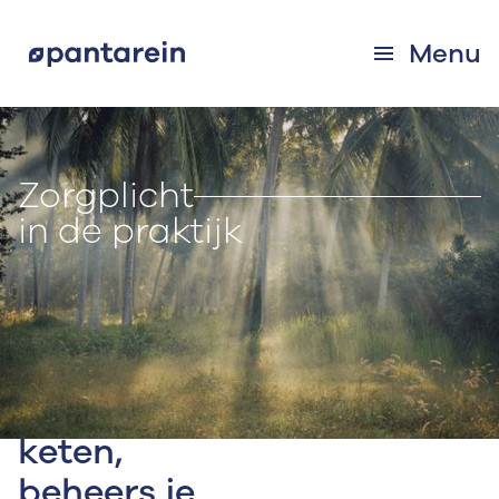
Menu
Zorgplicht
in de praktijk
Ken je
keten,
beheers je