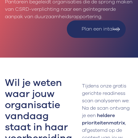
Pantarein begeleidt organisaties die de sprong maken
van CSRD-verplichting naar een geïntegreerde
aanpak van duurzaamheidsrapportering.
Plan een intake
Wil je weten
Tijdens onze gratis
waar jouw
gerichte readiness
scan analyseren we:
organisatie
Na de scan ontvang
vandaag
je een
heldere
prioriteitenmatrix
,
staat in haar
afgestemd op de
context van jouw